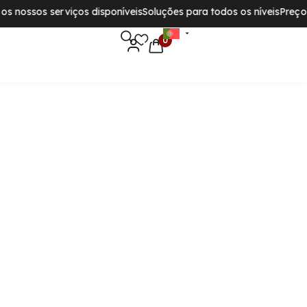
nossos serviços disponíveis
Soluções para todos os níveis
Preços im
0