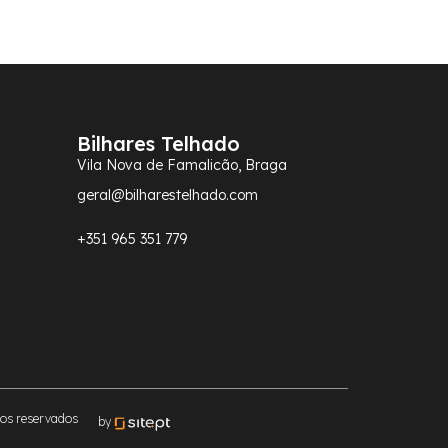
Bilhares Telhado
Vila Nova de Famalicão, Braga
geral@bilharestelhado.com
+351
965 351 779
tos reservados
by