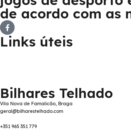
jogos de desporto 
de acordo com as 
Links úteis
Sobre nós
Loja Online
Serviços
Contactos
Minha Conta
Bilhares Telhado
Vila Nova de Famalicão, Braga
geral@bilharestelhado.com
+351
965 351 779