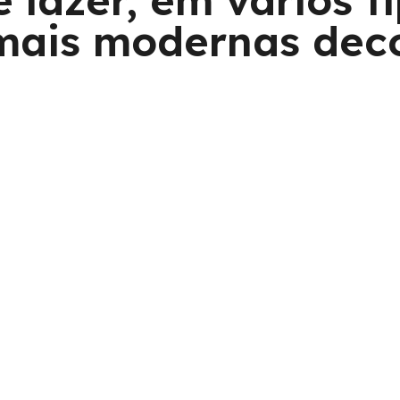
e lazer, em vários 
mais modernas dec