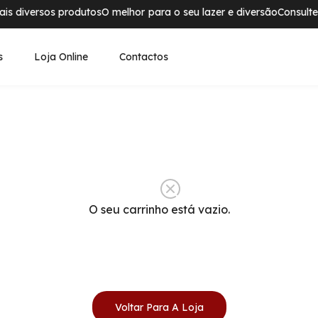
s diversos produtos
O melhor para o seu lazer e diversão
Consulte o
s
Loja Online
Contactos
O seu carrinho está vazio.
Voltar Para A Loja