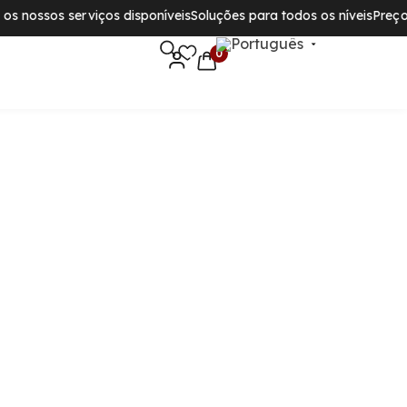
s nossos serviços disponíveis
Soluções para todos os níveis
Preços 
0