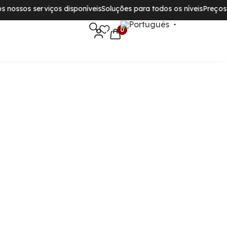
nossos serviços disponíveis
Soluções para todos os níveis
Preços im
0